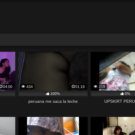
04:00
434
01:18
219
100%
0%
peruana me saca la leche
UPSKIRT PERU