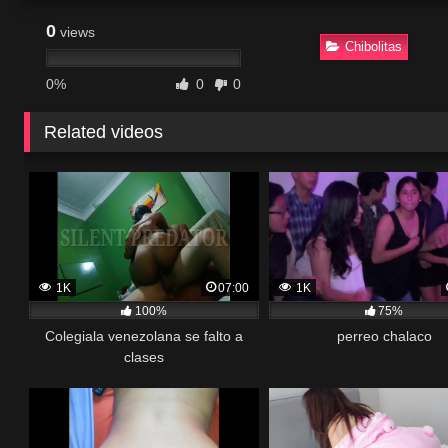
0
views
Chibolitas
0%
0
0
Related videos
1K
07:00
1K
100%
75%
Colegiala venezolana se falto a
perreo chalaco
clases