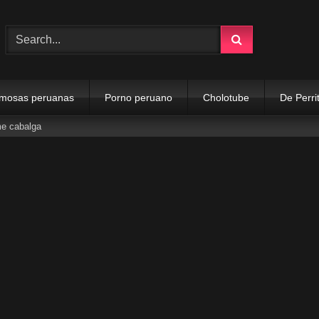
mosas peruanas
Porno peruano
Cholotube
De Perri
me cabalga