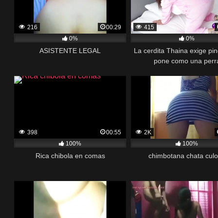
216
00:29
415
0%
0%
ASISTENTE LEGAL
La cerdita Thaina exige pi
pone como una perr
398
00:55
2K
100%
100%
Rica chibola en comas
chimbotana chata cul