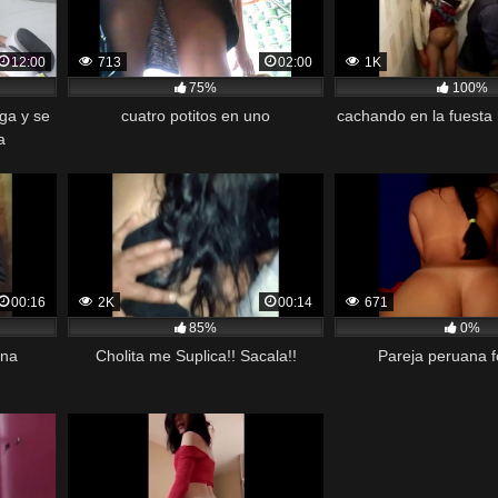
12:00
713
02:00
1K
75%
100%
nga y se
cuatro potitos en uno
cachando en la fuesta
a
00:16
2K
00:14
671
85%
0%
ona
Cholita me Suplica!! Sacala!!
Pareja peruana f