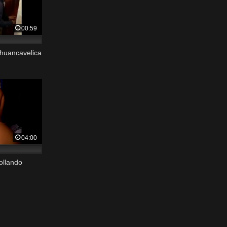
00:59
 huancavelica
04:00
ollando