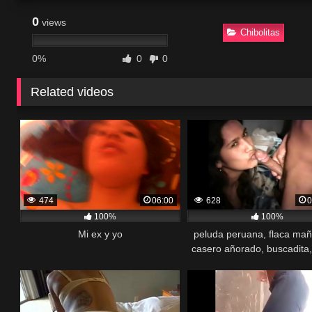
0
views
Chibolitas
0%
0
0
Related videos
474
06:00
628
0
100%
100%
Mi ex y yo
peluda peruana, flaca ma
casero añorado, buscadita, 
para el de turno, peludita,
buscada