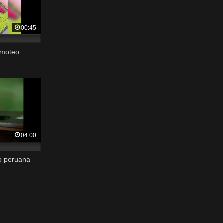
00:45
timoteo
04:00
mo peruana