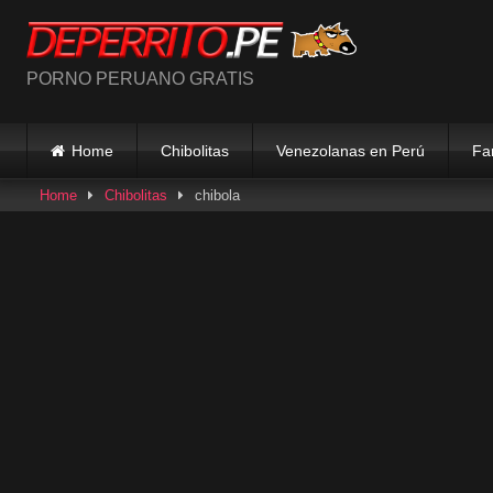
Skip
to
content
PORNO PERUANO GRATIS
Home
Chibolitas
Venezolanas en Perú
Fa
Home
Chibolitas
chibola