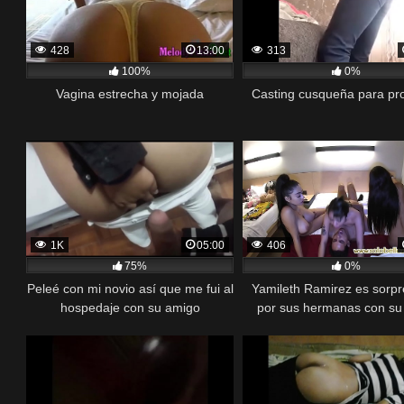
428
13:00
313
100%
0%
Vagina estrecha y mojada
Casting cusqueña para pro
1K
05:00
406
75%
0%
Peleé con mi novio así que me fui al
Yamileth Ramirez es sorp
hospedaje con su amigo
por sus hermanas con su