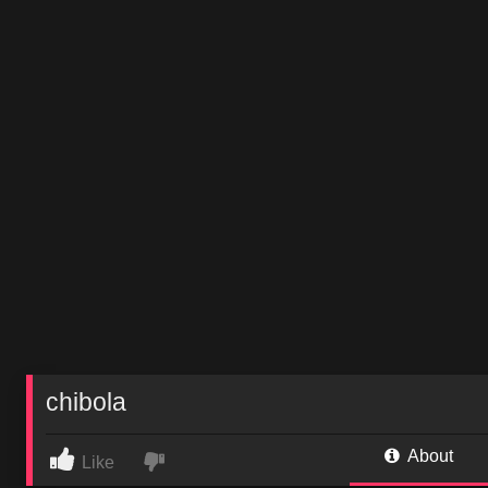
chibola
About
Like