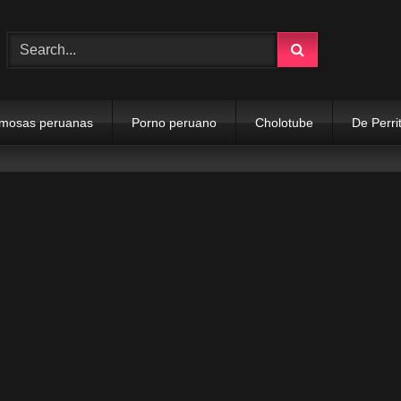
mosas peruanas
Porno peruano
Cholotube
De Perri