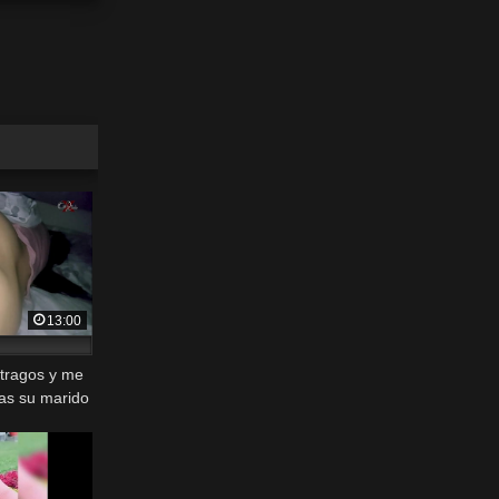
13:00
 tragos y me
ras su marido
ndo