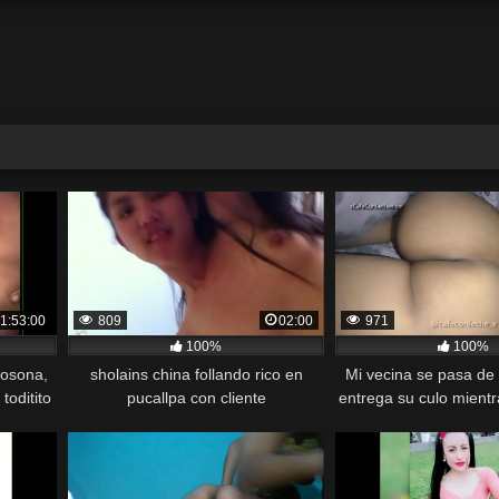
1:53:00
809
02:00
971
100%
100%
ñosona,
sholains china follando rico en
Mi vecina se pasa de
toditito
pucallpa con cliente
entrega su culo mient
 la mas
sigue toma