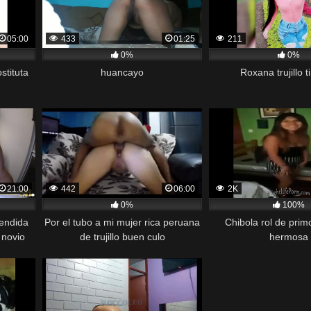
05:00
433
01:25
211
0%
0%
stituta
huancayo
Roxana trujillo 
21:00
442
06:00
2K
0%
100%
rendida
Por el tubo a mi mujer rica peruana
Chibola rol de pri
 novio
de trujillo buen culo
hermosa