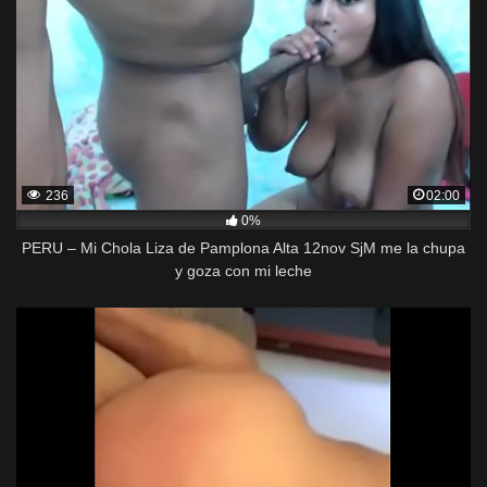
236
02:00
0%
PERU – Mi Chola Liza de Pamplona Alta 12nov SjM me la chupa
y goza con mi leche