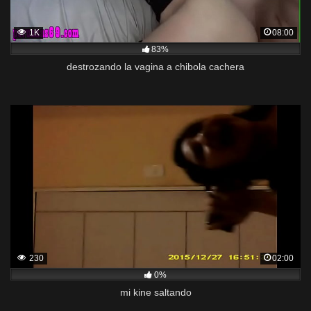
1K
08:00
83%
destrozando la vagina a chibola cachera
230
02:00
0%
mi kine saltando