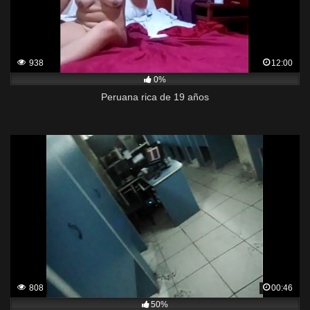
938
12:00
0%
Peruana rica de 19 años
808
00:46
50%