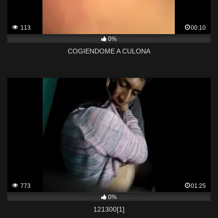
113
00:10
0%
COGIENDOME A CULONA
773
01:25
0%
121300[1]