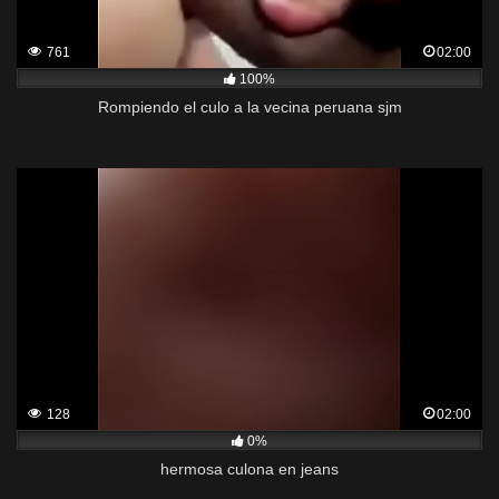
761
02:00
100%
Rompiendo el culo a la vecina peruana sjm
128
02:00
0%
hermosa culona en jeans