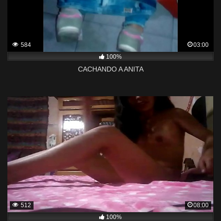
584
03:00
100%
CACHANDO A ANITA
512
08:00
100%