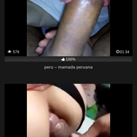
579
01:34
100%
peru – mamada peruana