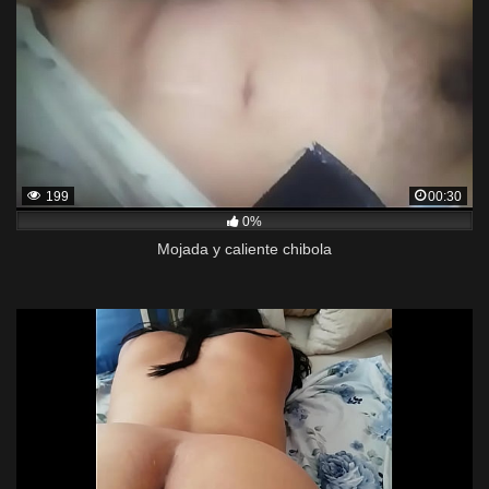
199
00:30
0%
Mojada y caliente chibola