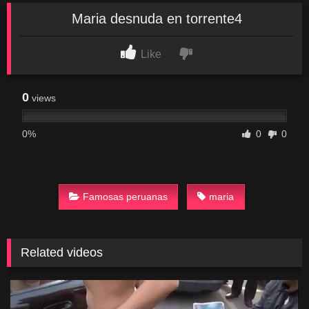
Maria desnuda en torrente4
Like
0
views
0%
0
0
Famosas peruanas
maria
Related videos