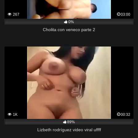
267
03:00
0%
Cholita con veneco parte 2
1K
00:32
89%
Lizbeth rodríguez video viral uffff