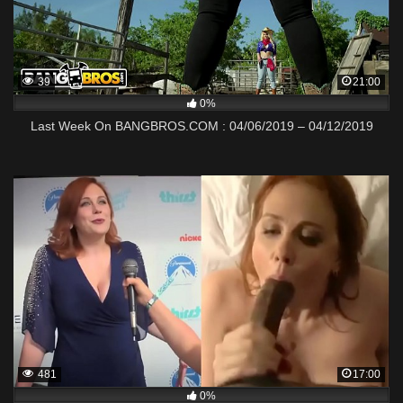
39
21:00
0%
Last Week On BANGBROS.COM : 04/06/2019 – 04/12/2019
481
17:00
0%