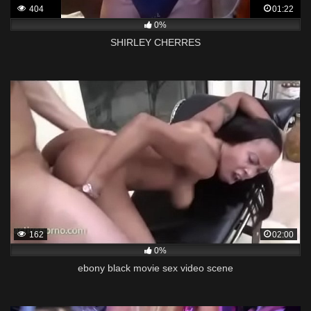
404
01:22
0%
SHIRLEY CHERRES
162
02:00
0%
ebony black movie sex video scene