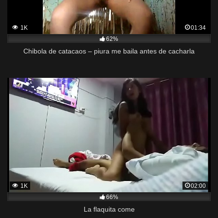
1K
01:34
62%
Chibola de catacaos – piura me baila antes de cacharla
1K
02:00
66%
La flaquita come