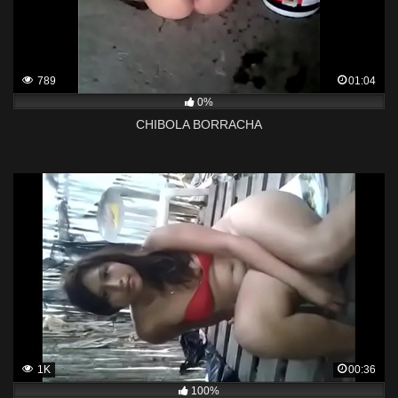
789
01:04
0%
CHIBOLA BORRACHA
1K
00:36
100%