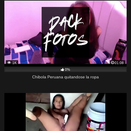
1K
01:08
0%
Chibola Peruana quitandose la ropa