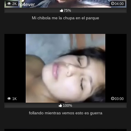
2K
04:00
75%
Mi chibola me la chupa en el parque
1K
03:00
100%
follando mientras vemos esto es guerra