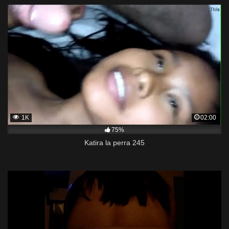
1K
02:00
75%
Katira la perra 245