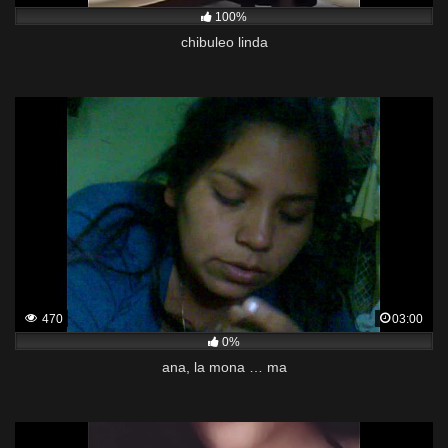
100%
chibuleo linda
470
03:00
0%
ana, la mona … ma