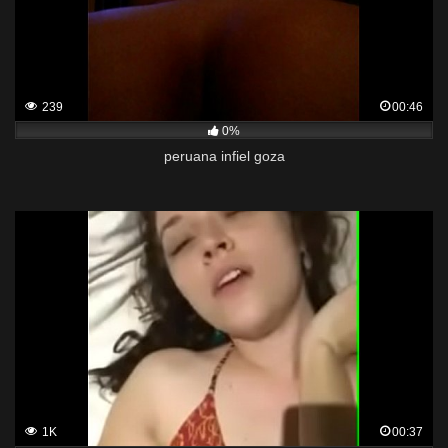
239
00:46
0%
peruana infiel goza
1K
00:37