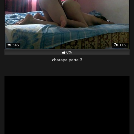
546
01:09
0%
charapa parte 3