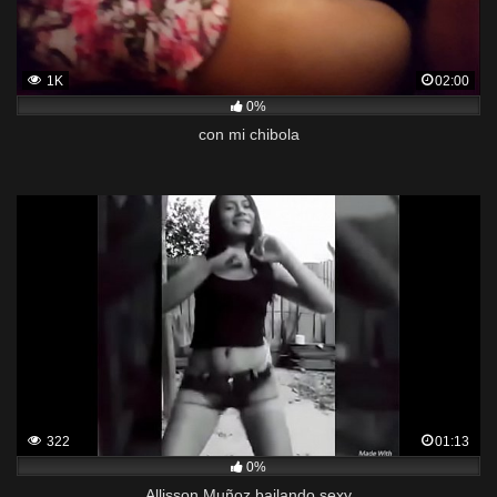
1K
02:00
0%
con mi chibola
322
01:13
0%
Allisson Muñoz bailando sexy