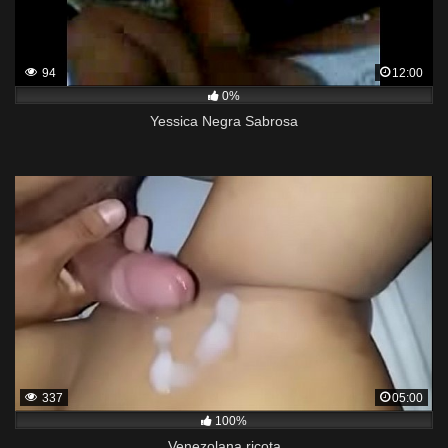
94
12:00
0%
Yessica Negra Sabrosa
337
05:00
100%
Venezolana ricota