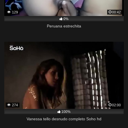
129
00:42
0%
Peruana estrechita
274
02:00
100%
Vanessa tello desnudo completo Soho hd