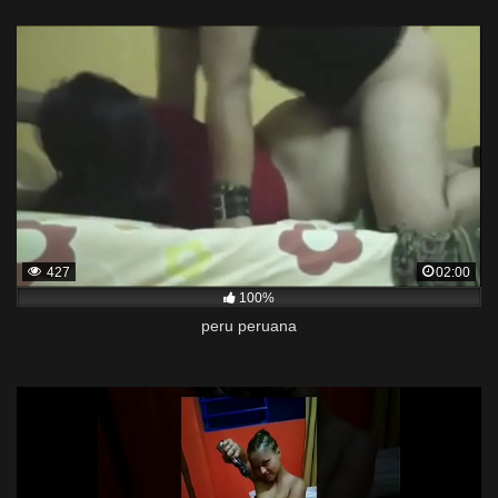
427
02:00
100%
peru peruana