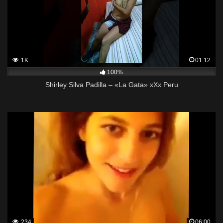
1K
01:12
100%
Shirley Silva Padilla – «La Gata» xXx Peru
234
06:00