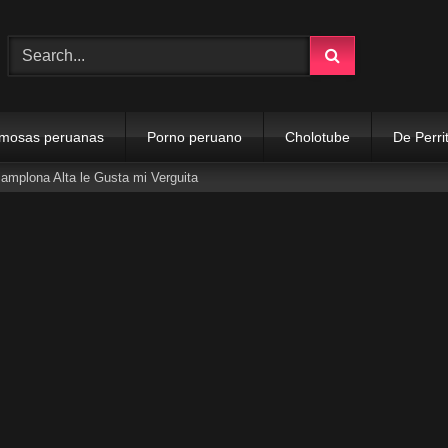
mosas peruanas
Porno peruano
Cholotube
De Perri
mplona Alta le Gusta mi Verguita