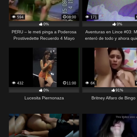
594
08:00
171
0%
0%
PERU – le meti pinga a Poderosa
Aventuras en Lince #03: M
Prostivedette Recuerdo 4 Mayo
enteró de todo y ahora qui
1999
famosa también
432
11:00
6K
0%
91%
Lucesita Piernonaza
Britney Alfaro de Bingo