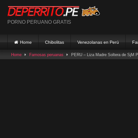
Skip
to
content
PORNO PERUANO GRATIS
Home
Chibolitas
Venezolanas en Perú
Fa
Home
Famosas peruanas
PERU – Liza Madre Soltera de SjM Pa