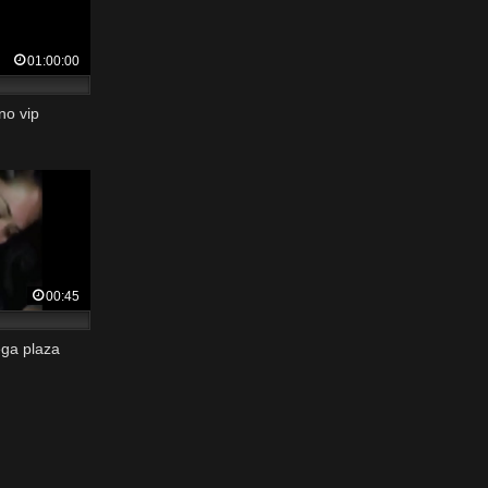
01:00:00
no vip
00:45
ega plaza