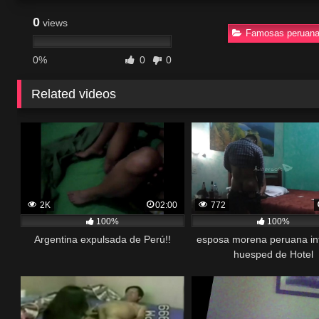
0
views
Famosas peruan
0%
0
0
Related videos
2K
02:00
772
100%
100%
Argentina expulsada de Perú!!
esposa morena peruana inf
huesped de Hotel