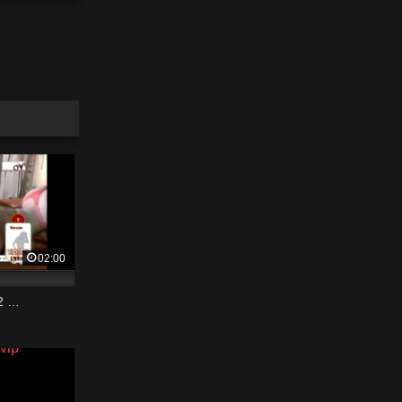
02:00
 2 …