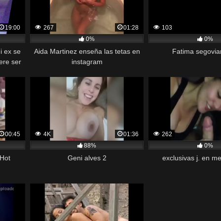
19:00
267
01:28
103
0%
0%
i ex se
Aida Martinez enseña las tetas en
Fatima segovia
ere ser
instagram
00:45
4K
01:36
262
88%
0%
 Hot
Geni alves 2
exclusivas j. en m