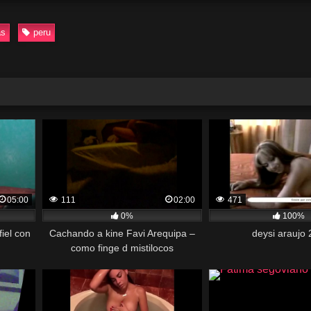
as
peru
05:00
111
02:00
471
0%
100%
iel con
Cachando a kine Favi Arequipa –
deysi araujo
como finge d mistilocos