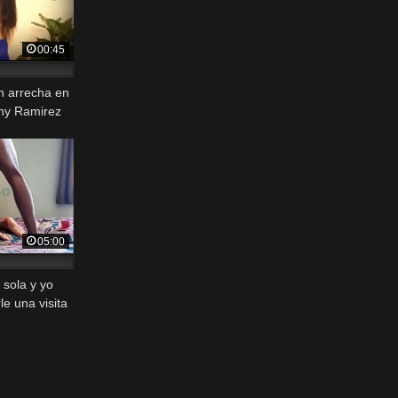
00:45
n arrecha en
ny Ramirez
05:00
 sola y yo
e una visita