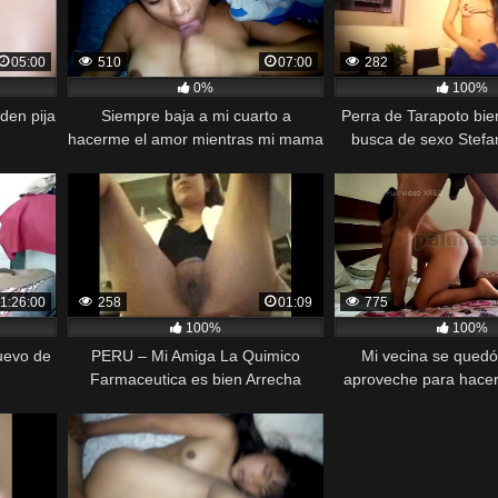
05:00
510
07:00
282
0%
100%
 den pija
Siempre baja a mi cuarto a
Perra de Tarapoto bie
hacerme el amor mientras mi mama
busca de sexo Stefa
no esta
1:26:00
258
01:09
775
100%
100%
uevo de
PERU – Mi Amiga La Quimico
Mi vecina se quedó
Farmaceutica es bien Arrecha
aproveche para hacerl