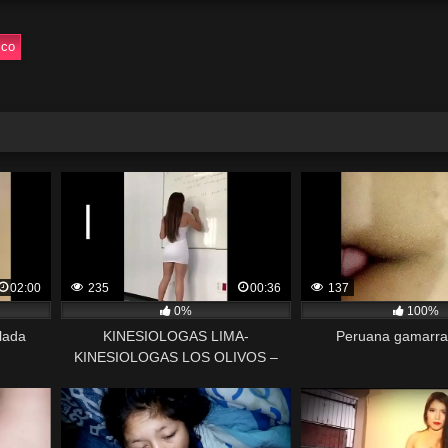
ico
02:00
235
00:36
137
0%
100%
llada
KINESIOLOGAS LIMA-
Peruana gamarra 
KINESIOLOGAS LOS OLIVOS –
LINCE – SURCO -CALLAO1