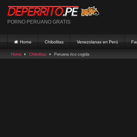
Skip
to
content
PORNO PERUANO GRATIS
Home
Chibolitas
Venezolanas en Perú
Fa
Home
Chibolitas
Peruana rico cogida