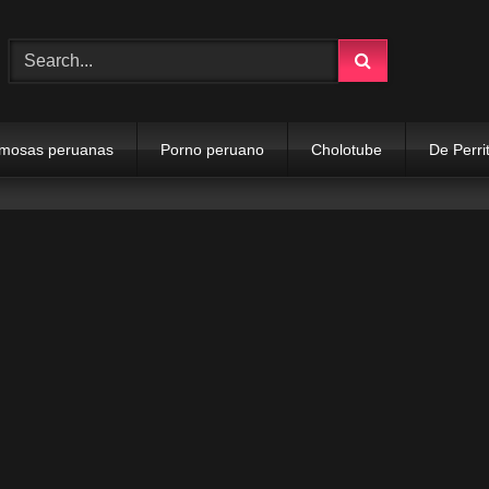
mosas peruanas
Porno peruano
Cholotube
De Perri