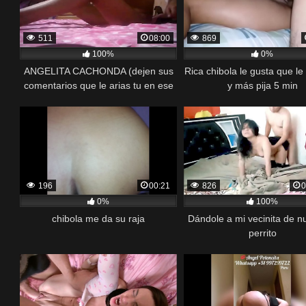
511
08:00
869
100%
0%
ANGELITA CACHONDA (dejen sus
Rica chibola le gusta que le
comentarios que le arias tu en ese
y más pija 5 min
cuarto)
196
00:21
826
0
0%
100%
chibola me da su raja
Dándole a mi vecinita de n
perrito