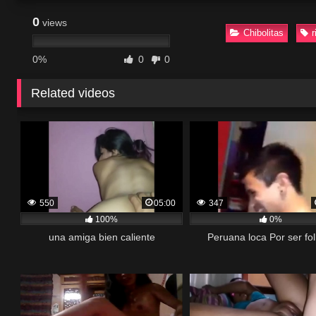
0
views
Chibolitas
r
0%
0
0
Related videos
550
05:00
347
100%
0%
una amiga bien caliente
Peruana loca Por ser fo