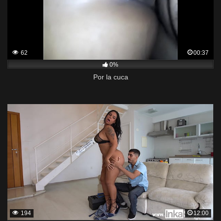
62
00:37
0%
Por la cuca
194
12:00