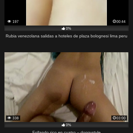
197
00:44
0%
Rubia venezolana salidas a hoteles de plaza bolognesi lima peru
338
03:00
0%
Follando rico en cuatro – doggystyle