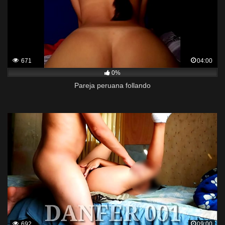
671
04:00
0%
Pareja peruana follando
692
09:00