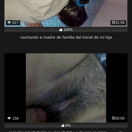
617
01:06
100%
cachando a madre de familia del inicial de mi hija
158
05:00
0%