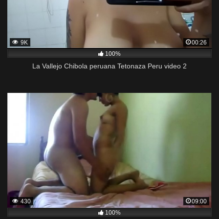
9K
00:26
100%
La Vallejo Chibola peruana Tetonaza Peru video 2
430
09:00
100%