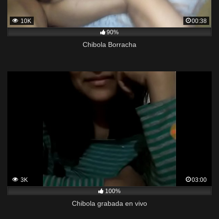
10K
00:38
90%
Chibola Borracha
3K
03:00
100%
Chibola grabada en vivo