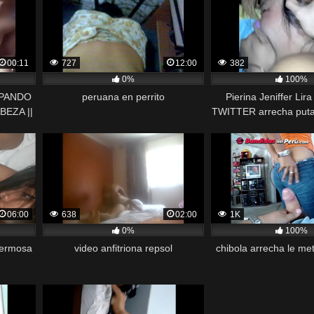
00:11
727
12:00
382
0%
100%
PANDO
peruana en perrito
Pierina Jeniffer Lir
BEZA ||
TWITTER arrecha puta 
o/o1erz1
fitness
06:00
638
02:00
1K
0%
100%
hermosa
video anfitriona repsol
chibola arrecha le met