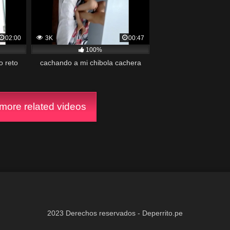
02:00
3K
00:47
100%
o reto
cachando a mi chibola cachera
ore related videos
2023 Derechos reservados - Deperrito.pe