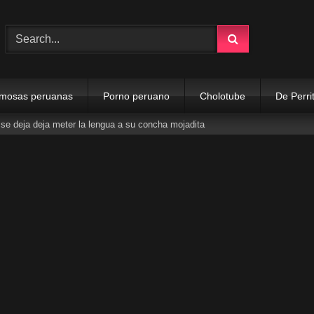
mosas peruanas
Porno peruano
Cholotube
De Perri
se deja deja meter la lengua a su concha mojadita