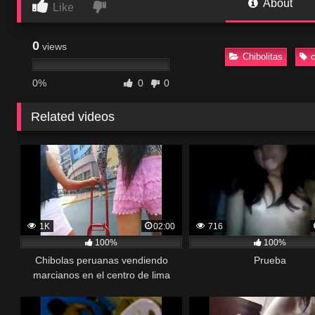
About
Like
0
views
Chibolitas
c
0%
0
0
Related videos
1K
02:00
716
100%
100%
Chibolas peruanas vendiendo
Prueba
marcianos en el centro de lima