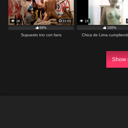
3K
33:00
1K
69%
100%
Supuesto trio con fans
Chica de Lima cumpliend
Show m