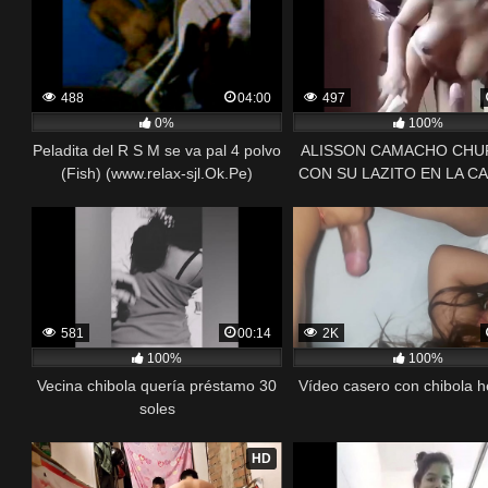
488
04:00
497
0%
100%
Peladita del R S M se va pal 4 polvo
ALISSON CAMACHO CHU
(Fish) (www.relax-sjl.Ok.Pe)
CON SU LAZITO EN LA CA
FULL VIDEO : https://ouo.i
581
00:14
2K
100%
100%
Vecina chibola quería préstamo 30
Vídeo casero con chibola 
soles
HD