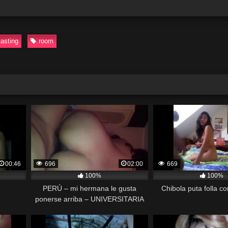
asting
room
00:46
696
02:00
669
100%
100%
PERÚ – mi hermana le gusta
Chibola puta folla c
ponerse arriba – UNIVERSITARIA
PUTA