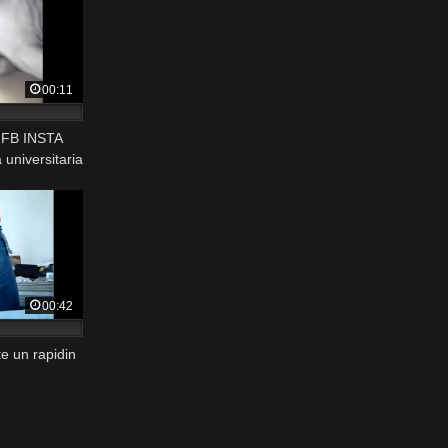
00:11
a FB INSTA
universitaria
00:42
e un rapidin