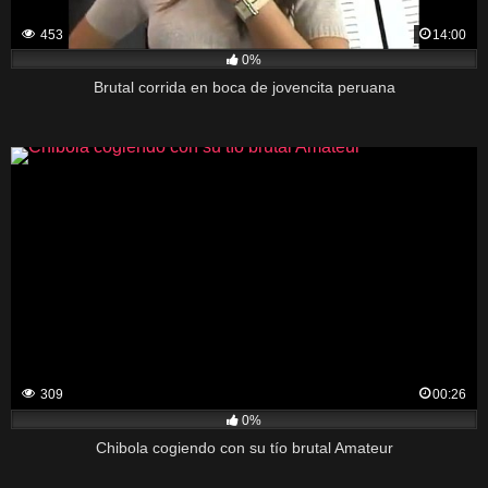
453
14:00
0%
Brutal corrida en boca de jovencita peruana
309
00:26
0%
Chibola cogiendo con su tío brutal Amateur