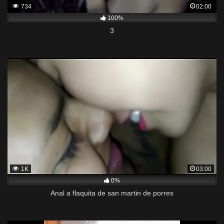
734
02:00
100%
3
1K
03:00
0%
Anal a flaquita de san martin de porres