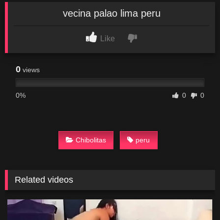
vecina palao lima peru
Like
0
views
0%
0
0
Chibolitas
peru
Related videos