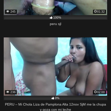
245
01:32
100%
peru sjl
236
02:00
0%
PERU – Mi Chola Liza de Pamplona Alta 12nov SjM me la chupa
y goza con mi leche