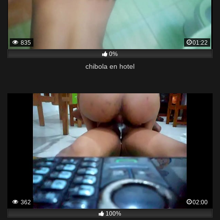
835
01:22
0%
chibola en hotel
362
02:00
100%