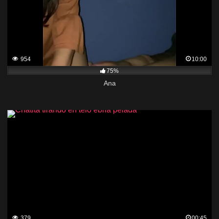
954
10:00
75%
Ana
379
00:45