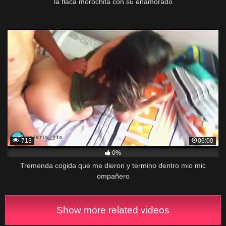
la flaca morochita con su enamorado
713
06:00
0%
Tremenda cogida que me dieron y termino dentro mio mic
ompañero
Show more related videos