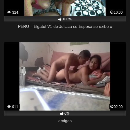
324
10:00
100%
PERU – Elgatul V1 de Juliaca su Esposa se exibe x
911
02:00
0%
amigos