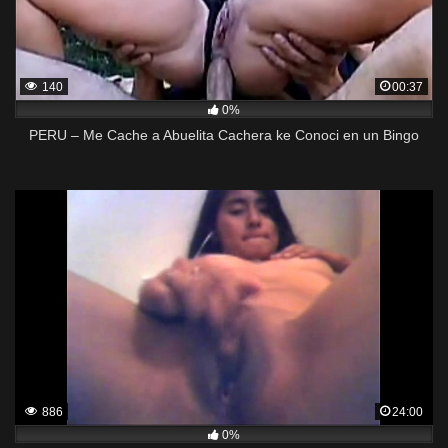
140
00:37
0%
PERU – Me Cache a Abuelita Cachera ke Conoci en un Bingo
886
24:00
0%