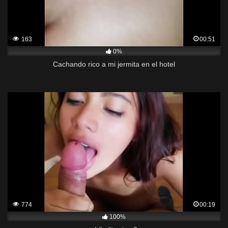
163
00:51
0%
Cachando rico a mi jermita en el hotel
774
00:19
100%